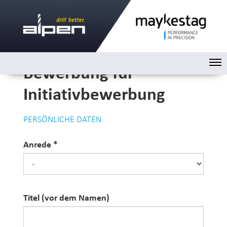
Bewerbung für
Naviga
Initiativbewerbung
PERSÖNLICHE DATEN
Anrede
Anrede
Titel (vor dem Namen)
Titel (vor dem Namen)