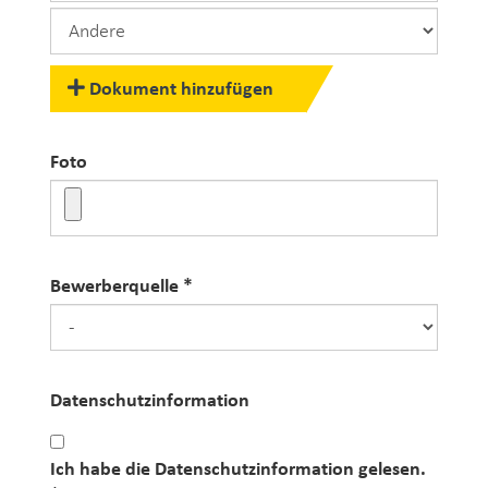
Dokument hinzufügen
Foto
Foto
Bewerberquelle
Bewerberquelle
Datenschutzinformation
Datenschutzinformation
Ich habe die
Datenschutzinformation
gelesen.