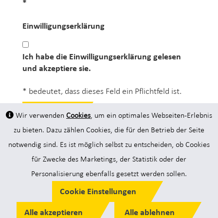
Einwilligungserklärung
Einwilligungserklärung
Ich habe die
Einwilligungserklärung
gelesen
und akzeptiere sie.
* bedeutet, dass dieses Feld ein Pflichtfeld ist.
Speichern
Wir verwenden
Cookies
, um ein optimales Webseiten-Erlebnis
zu bieten. Dazu zählen Cookies, die für den Betrieb der Seite
notwendig sind. Es ist möglich selbst zu entscheiden, ob Cookies
für Zwecke des Marketings, der Statistik oder der
Personalisierung ebenfalls gesetzt werden sollen.
Impressum
·
Rechtliche
Cookie Einstellungen
Hinweise
·
Datenschutzhinweis
·
AGB
·
Cookies
Alle akzeptieren
Alle ablehnen
© 2019 ALPEN-MAYKESTAG GmbH