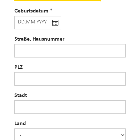
Geburtsdatum
Geburtsdatum
DD
.
MM
.
YYYY
Straße, Hausnummer
Straße, Hausnummer
PLZ
PLZ
Stadt
Stadt
Land
Land