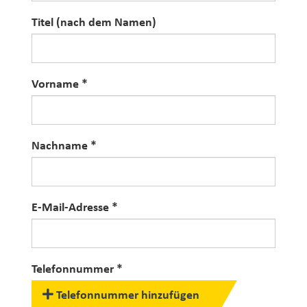
Titel (nach dem Namen)
Titel (nach dem Namen)
Vorname
Vorname
Nachname
Nachname
E-Mail-Adresse
E-Mail-Adresse
Telefonnummer
Telefonnummer
Telefonnummer hinzufügen